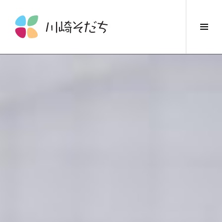
コ
ン
サ
テ
イ
ン
ド
ツ
バ
へ
ー
ス
切
キ
り
ッ
替
プ
え