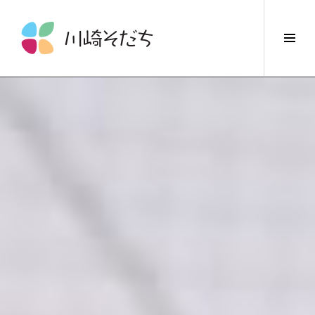
コ
ン
サ
テ
イ
ン
ド
ツ
バ
へ
ー
ス
切
キ
り
ッ
替
プ
え