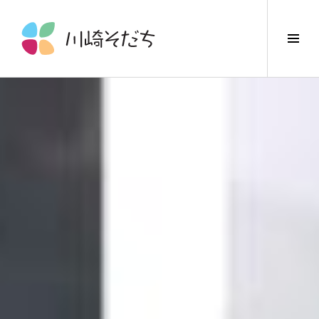
コ
ン
サ
テ
イ
ン
ド
ツ
バ
へ
ー
ス
切
キ
り
ッ
替
プ
え