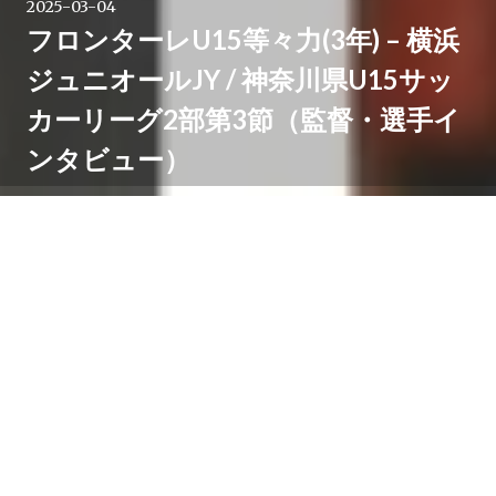
2025-03-04
フロンターレU15等々力(3年) – 横浜
ジュニオールJY / 神奈川県U15サッ
カーリーグ2部第3節（監督・選手イ
ンタビュー）
3月1日等々力第一サッカー場で行われた神奈川県U-15サ
ッカーリーグ2部第3節、横浜ジュニオールJY戦を2-0で
勝利。開幕からの連勝を3にのばした川崎フロンターレ
U-15等々力。
試合後に玉置晴一監督と、ゴールを決めた初音虎次郎、
小嶋遼介の2選手に話を聞きました。