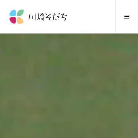
コ
ン
サ
テ
イ
ン
ド
ツ
バ
へ
ー
ス
切
キ
り
ッ
替
プ
え