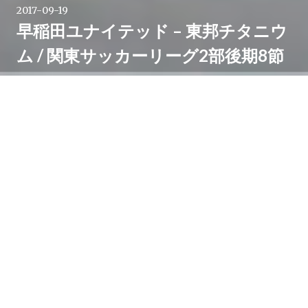
2017-09-19
早稲田ユナイテッド – 東邦チタニウ
ム / 関東サッカーリーグ2部後期8節
川崎フロンターレがIAIスタジアム日本平で清水エスパ
ルスを3-0で下し、ACLでの敗退からリスタートを切っ
た翌日、9月17日は味の素フィールド西が丘へ。
関東サッカーリーグは残り2試合。川崎フロンターレU-
18で育った選手たちもそれぞれのシーズン終盤を迎え
ています。
この日の西が丘では1部の東京23FC vs ヴェルフェたか
はら那須に続いて、2部の早稲田ユナイテッド vs 東邦
チタニウムが行われました。