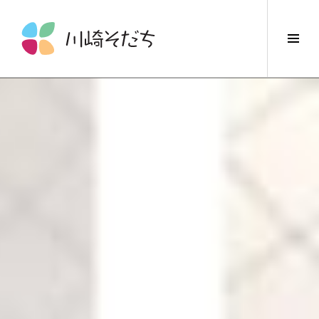
コ
ン
サ
テ
イ
ン
ド
ツ
バ
へ
ー
ス
切
キ
り
ッ
替
プ
え