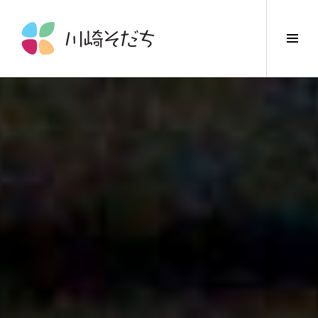
コ
ン
サ
テ
イ
ン
ド
ツ
バ
へ
ー
ス
切
キ
り
ッ
替
プ
え