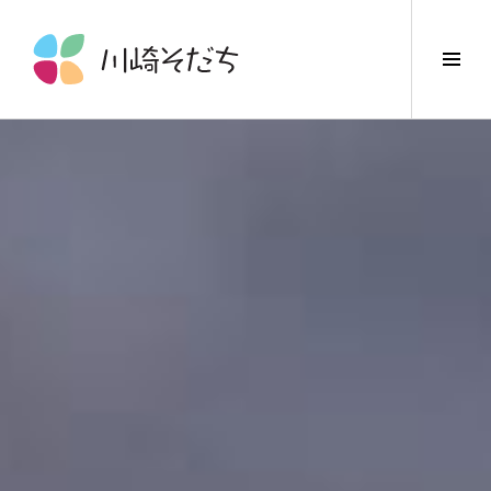
コ
ン
サ
テ
イ
ン
ド
ツ
バ
へ
ー
ス
切
キ
り
ッ
替
プ
え