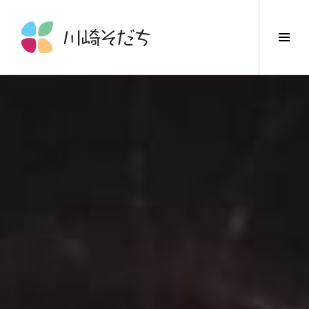
コ
ン
サ
テ
イ
ン
ド
ツ
バ
へ
ー
ス
切
キ
り
ッ
替
プ
え