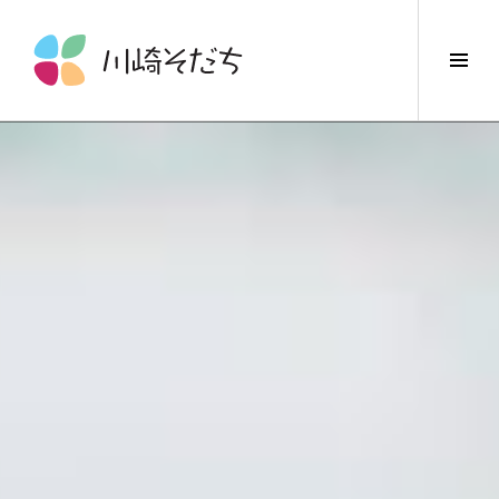
コ
ン
サ
テ
イ
ン
ド
ツ
バ
へ
ー
ス
切
キ
り
ッ
替
プ
え