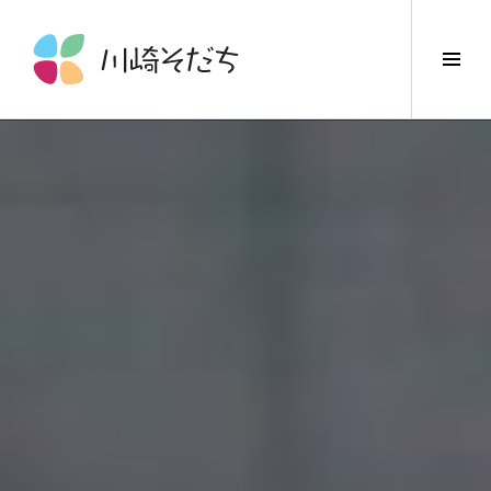
コ
ン
サ
テ
イ
ン
ド
ツ
バ
へ
ー
ス
切
キ
り
ッ
替
プ
え