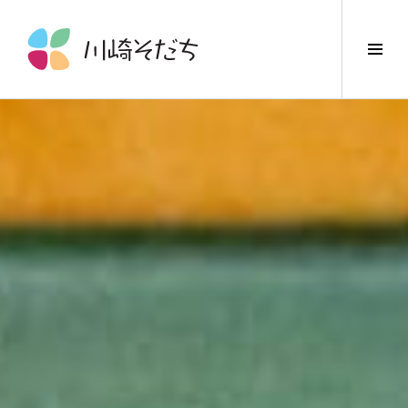
コ
ン
サ
テ
イ
ン
ド
ツ
バ
へ
ー
ス
切
キ
り
ッ
替
プ
え