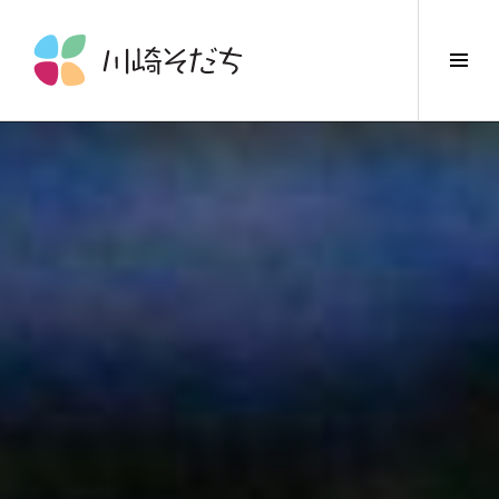
コ
ン
サ
テ
イ
ン
ド
ツ
バ
へ
ー
ス
切
キ
り
ッ
替
プ
え