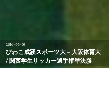
2016-06-03
びわこ成蹊スポーツ大 – 大阪体育大
/ 関西学生サッカー選手権準決勝
大学サッカーの夏の王者を決める8月の総理大臣杯へ向
けた予選が各地で始まっています。
東北地区では川崎フロンターレU-18出身の伊藤健太や