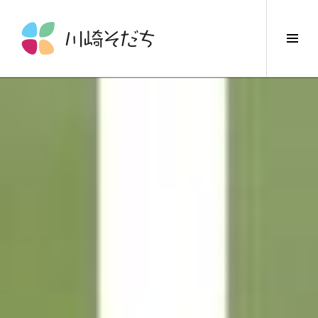
コ
ン
サ
テ
イ
ン
ド
ツ
バ
へ
ー
ス
切
キ
り
ッ
替
プ
え