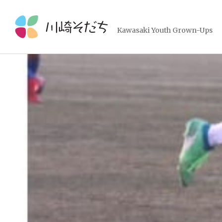
コ
ン
テ
Kawasaki Youth Grown-Ups
ン
ツ
へ
ス
キ
ッ
プ