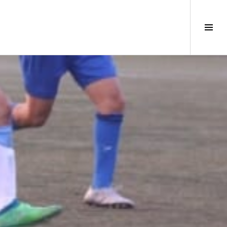
サ
イ
ド
バ
ー
切
り
替
え