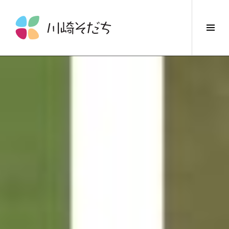
コ
ン
サ
テ
イ
ン
ド
ツ
バ
へ
ー
ス
切
キ
り
ッ
替
プ
え