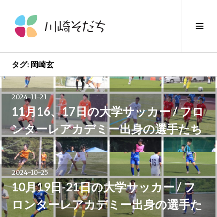
コ
ン
サ
テ
イ
ン
ド
ツ
バ
へ
タグ:
岡崎玄
ー
ス
投
切
キ
り
2024-11-21
ッ
稿
替
11月16、17日の大学サッカー / フロ
プ
え
ンターレアカデミー出身の選手たち
ナ
ビ
2024-10-25
ゲ
10月19日-21日の大学サッカー / フ
ー
ロンターレアカデミー出身の選手た