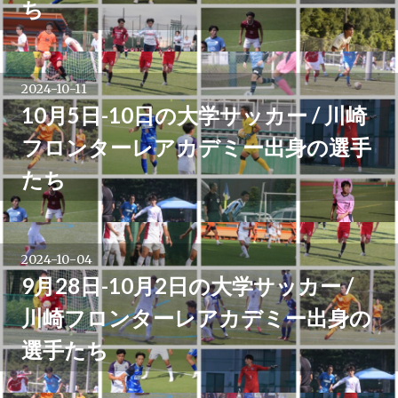
ち
シ
ョ
2024-10-11
ン
10月5日-10日の大学サッカー / 川崎
フロンターレアカデミー出身の選手
たち
2024-10-04
9月28日-10月2日の大学サッカー /
川崎フロンターレアカデミー出身の
選手たち