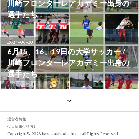
川崎フロンターレアカデミー出身の
選手たち
2024-06-20
6月15、16、19日の大学サッカー /
川崎フロンターレアカデミー出身の
選手たち
←
過
去
の
運営者情報
投
個人情報保護方針
稿
Copyright © 2026
kawasakisodachi.net
All Rights Reserved.