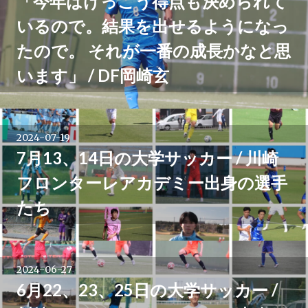
「今年はけっこう得点も決められて
いるので。結果を出せるようになっ
たので。 それが一番の成長かなと思
います」 / DF岡崎玄
2024-07-19
7月13、14日の大学サッカー / 川崎
フロンターレアカデミー出身の選手
たち
2024-06-27
6月22、23、25日の大学サッカー /