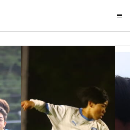
サ
イ
ド
バ
ー
切
り
替
え