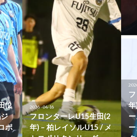
202
フ
(2
年
2026-04-16
鴨ジ
フロンターレU15生田(2
ー
トロポ
年) – 柏レイソルU15 / メ
ー