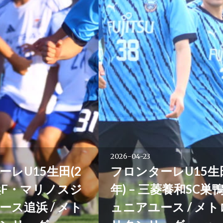
2026-04-23
ーレU15生田(2
フロンターレU15生田
横浜F・マリノスジ
年) – 三菱養和SC巣
ース追浜 / メト
ュニアユース / メ