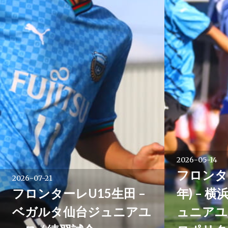
シ
ョ
ン
2026-05-14
フロンタ
2026-07-21
フロンターレU15生田 –
年) – 
ベガルタ仙台ジュニアユ
ュニアユ