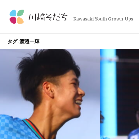
コ
ン
テ
Kawasaki Youth Grown-Ups
ン
ツ
へ
タグ:
渡邉一輝
ス
投
キ
ッ
稿
プ
ナ
ビ
ゲ
ー