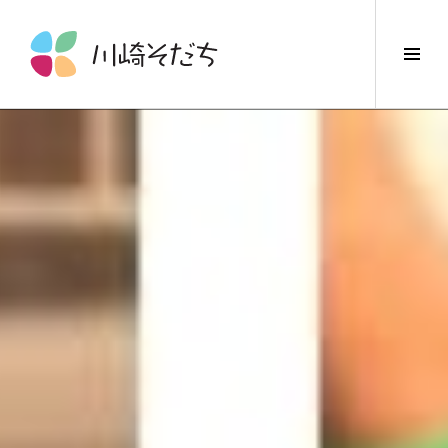
コ
ン
サ
テ
イ
ン
ド
ツ
バ
へ
ー
ス
切
キ
り
ッ
替
プ
え