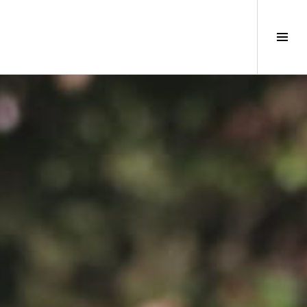
サ
イ
ド
バ
ー
切
り
替
え