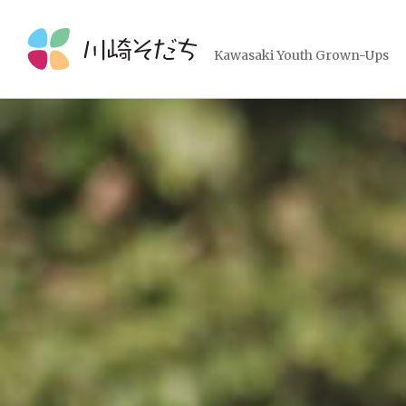
コ
ン
テ
Kawasaki Youth Grown-Ups
ン
ツ
へ
ス
キ
ッ
プ