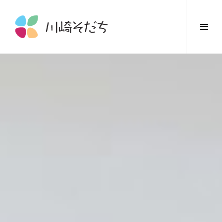
コ
ン
サ
テ
イ
ン
ド
ツ
バ
へ
ー
ス
切
キ
り
ッ
替
プ
え