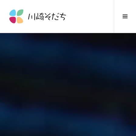
コ
ン
サ
テ
イ
ン
ド
ツ
バ
へ
ー
ス
切
キ
り
ッ
替
プ
え