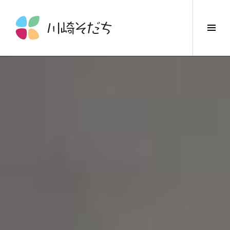
コ
ン
サ
テ
イ
ン
ド
ツ
バ
へ
ー
ス
切
キ
り
ッ
替
プ
え