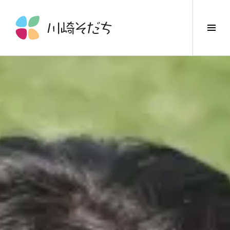
コ
ン
サ
テ
イ
ン
ド
ツ
バ
へ
ー
ス
切
キ
り
ッ
替
プ
え