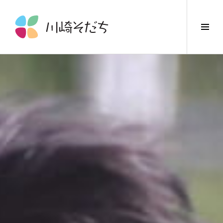
コ
ン
サ
テ
イ
ン
ド
ツ
バ
へ
ー
ス
切
キ
り
ッ
替
プ
え