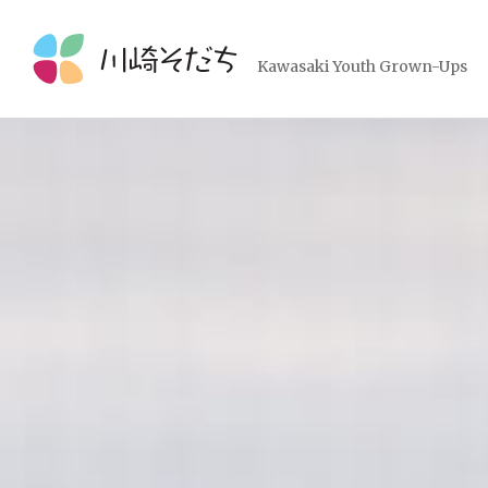
コ
ン
テ
Kawasaki Youth Grown-Ups
ン
ツ
へ
ス
キ
ッ
プ