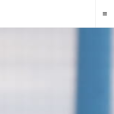
サ
イ
ド
バ
ー
切
り
替
え