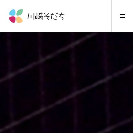
コ
ン
サ
テ
イ
ン
ド
ツ
バ
へ
ー
ス
切
キ
り
ッ
替
プ
え