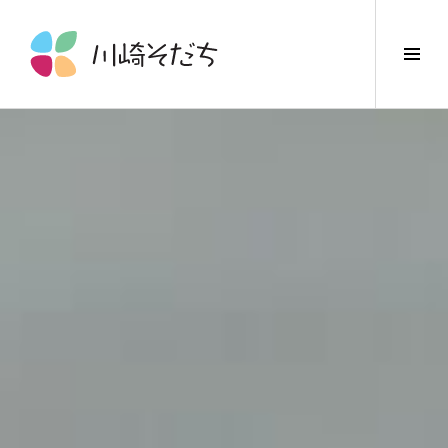
コ
ン
サ
テ
イ
ン
ド
ツ
バ
へ
ー
ス
切
キ
り
ッ
替
プ
え