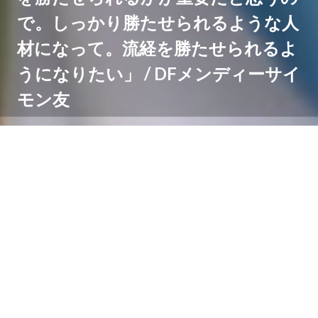
で。しっかり勝たせられるような人
材になって。流経を勝たせられるよ
うになりたい」 / DFメンディーサイ
モン友
1月10日、MUFGスタジアム(国立競技場)で行われた全
国高校サッカー選手権大会準決勝、鹿島学園 vs 流通経
済大柏。
流通経済大柏は、川崎フロンターレU-15出身、DF5メン
ディーサイモン友(2年)が先発出場。