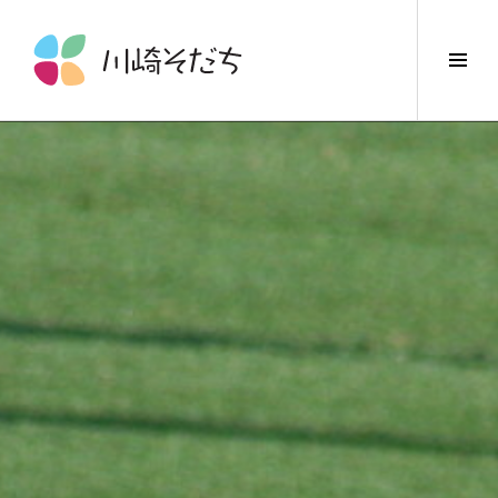
コ
ン
サ
テ
イ
ン
ド
ツ
バ
へ
ー
ス
切
キ
り
ッ
替
プ
え