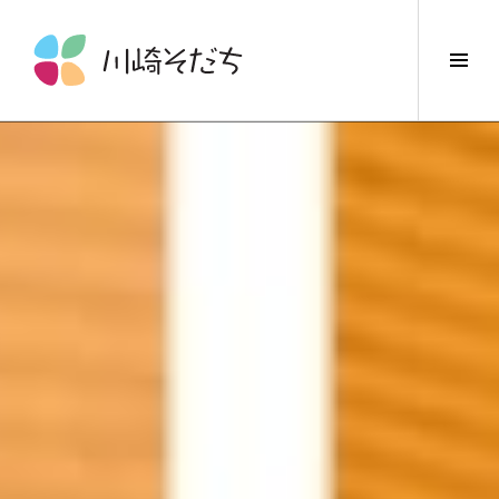
コ
ン
サ
テ
イ
ン
ド
ツ
バ
へ
ー
ス
切
キ
り
ッ
替
プ
え