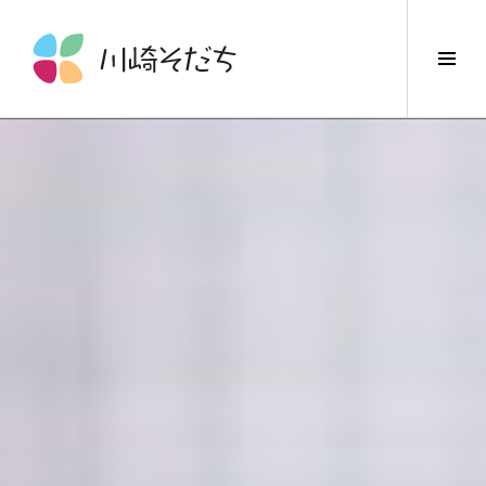
コ
ン
サ
テ
イ
ン
ド
ツ
バ
へ
ー
ス
切
キ
り
ッ
替
プ
え