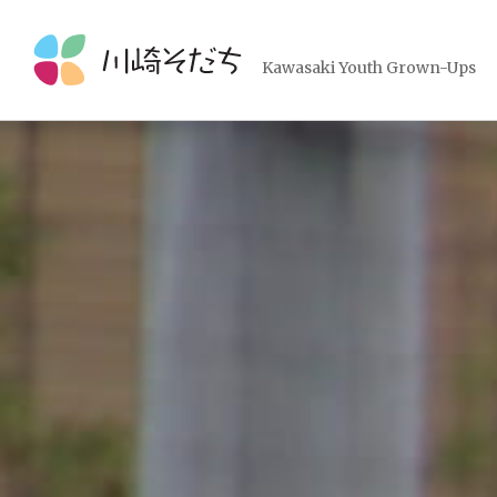
コ
ン
テ
Kawasaki Youth Grown-Ups
ン
ツ
へ
ス
キ
ッ
プ