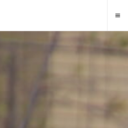
サ
イ
ド
バ
ー
切
り
替
え