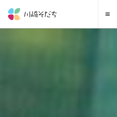
コ
ン
サ
テ
イ
ン
ド
ツ
バ
へ
ー
ス
切
キ
り
ッ
替
プ
え