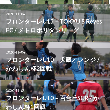
2020-11-04
フロンターレU15 – TOKYU S Reyes
FC / メトロポリタンリーグ
2020-11-04
フロンターレU10 – 犬蔵オレンジ /
かわしん杯2回戦
2020-11-03
フロンターレU10 – 百合丘SCR / か
わしん杯1回戦