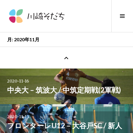
コ
ン
サ
テ
イ
ン
ド
ツ
バ
へ
月:
2020年11月
ー
ス
新
切
キ
し
り
ッ
い
替
プ
投
投
え
稿
2020-11-16
→
稿
中央大 – 筑波大 / 中筑定期戦(2軍戦)
ナ
ビ
2020-11-15
フロンターレU12 – 大谷戸SC / 新人
ゲ