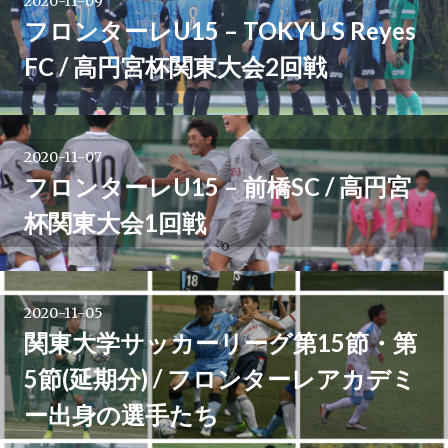
2020-11-09
フロンターレU15 – TOKYU S Reyes
FC / 高円宮杯関東大会2回戦
2020-11-07
フロンターレU15 – 前橋SC / 高円宮
杯関東大会1回戦
2020-11-05
関東大学サッカーリーグ第15節・第
5節(延期分) / フロンターレアカデミ
ー出身の選手たち