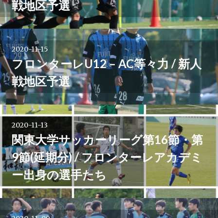
戦地区予選
ー
シ
2020-11-15
フロンターレU12 – AC等々力 / 新人
ョ
戦地区予選
ン
2020-11-13
関東大学サッカーリーグ第16節・第
9節(延期分) / フロンターレアカデミ
ー出身の選手たち