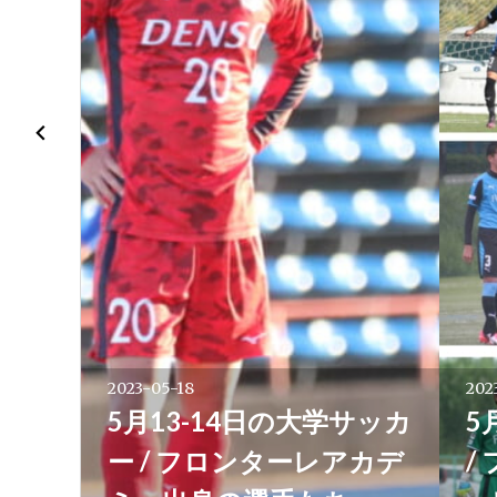
シ
ョ
ン
2023-05-18
202
5月13-14日の大学サッカ
5
ー / フロンターレアカデ
/