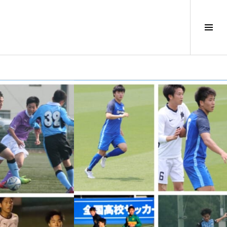
サ
イ
ド
バ
ー
切
り
替
え