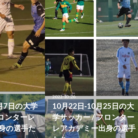
2022-10-26
2月7日の大学
10月22日‐10月25日の大
フロンターレ
学サッカー / フロンター
身の選手た
レアカデミー出身の選手