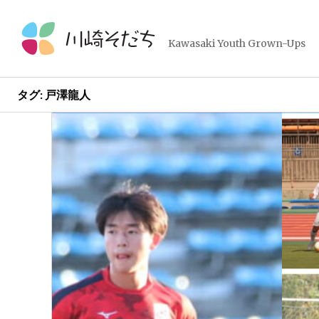
コ
ン
テ
Kawasaki Youth Grown-Ups
ン
ツ
へ
タグ:
戸澤龍人
ス
投
新
キ
し
ッ
稿
い
プ
投
ナ
稿
→
ビ
ゲ
ー