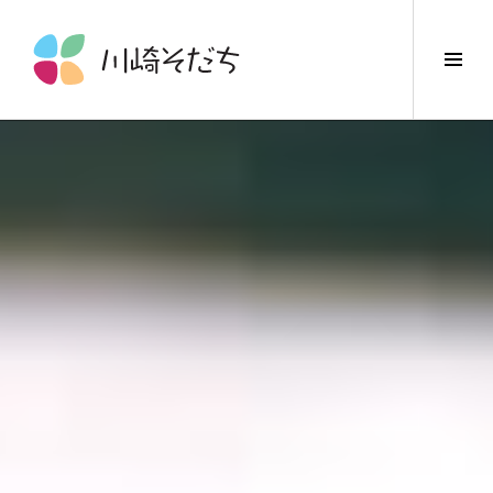
コ
ン
サ
テ
イ
ン
ド
ツ
バ
へ
ー
ス
切
キ
り
ッ
替
プ
え