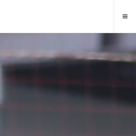
サ
イ
ド
バ
ー
切
り
替
え