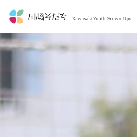
コ
ン
テ
Kawasaki Youth Grown-Ups
ン
ツ
へ
ス
キ
ッ
プ