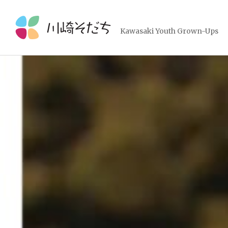
コ
ン
テ
Kawasaki Youth Grown-Ups
ン
ツ
へ
ス
キ
ッ
プ