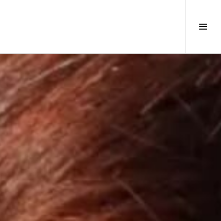
サ
イ
ド
バ
ー
切
り
替
え