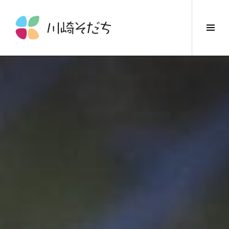
コ
ン
サ
テ
イ
ン
ド
ツ
バ
へ
ー
ス
切
キ
り
ッ
替
プ
え