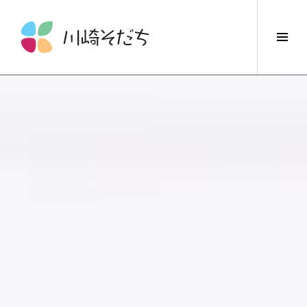
コ
ン
サ
テ
イ
ン
ド
ツ
バ
へ
ー
ス
切
キ
り
ッ
替
プ
え