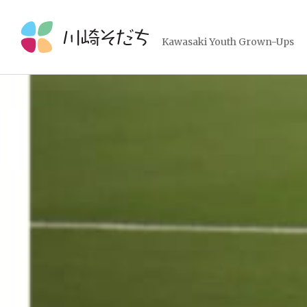
コ
ン
テ
Kawasaki Youth Grown-Ups
ン
ツ
へ
ス
キ
ッ
プ