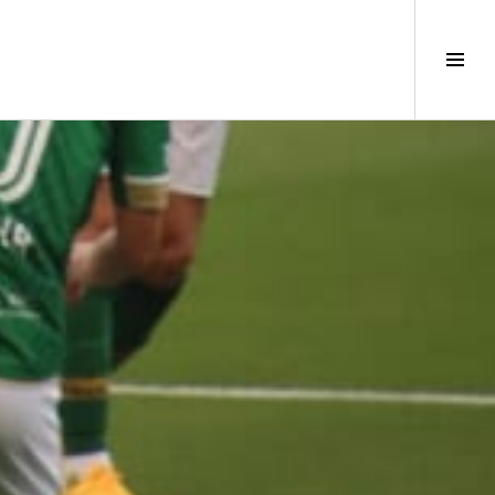
サ
イ
ド
バ
ー
切
り
替
え