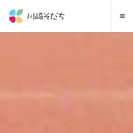
コ
ン
サ
テ
イ
ン
ド
ツ
バ
へ
ー
ス
切
キ
り
ッ
替
プ
え