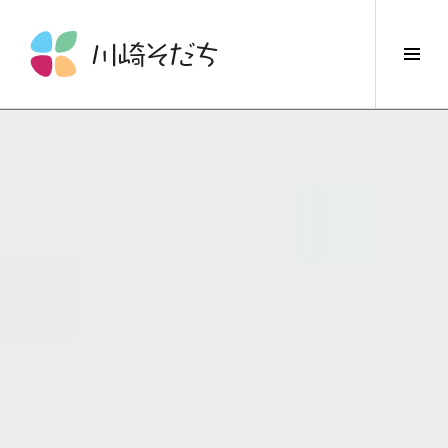
コ
ン
サ
テ
イ
ン
ド
ツ
バ
へ
ー
ス
切
キ
り
ッ
替
プ
え