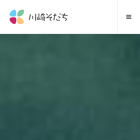
コ
ン
サ
テ
イ
ン
ド
ツ
バ
へ
ー
ス
切
キ
り
ッ
替
プ
え