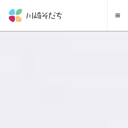
コ
ン
サ
テ
イ
ン
ド
ツ
バ
へ
ー
ス
切
キ
り
ッ
替
プ
え