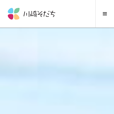
コ
ン
サ
テ
イ
ン
ド
ツ
バ
へ
ー
ス
切
キ
り
ッ
替
プ
え