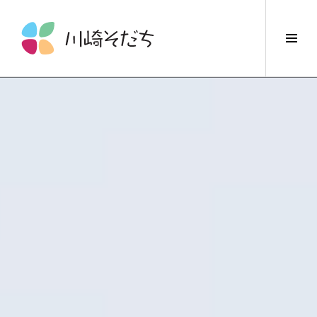
コ
ン
サ
テ
イ
ン
ド
ツ
バ
へ
ー
ス
切
キ
り
ッ
替
プ
え