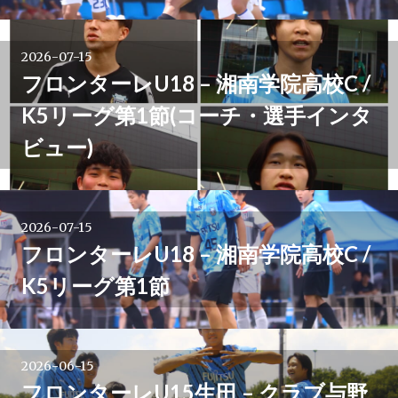
シ
ョ
2026-07-15
フロンターレU18 – 湘南学院高校C /
ン
K5リーグ第1節(コーチ・選手インタ
ビュー)
2026-07-15
フロンターレU18 – 湘南学院高校C /
K5リーグ第1節
2026-06-15
フロンターレU15生田 – クラブ与野