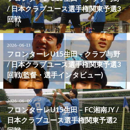
/ 日本クラブユース選手権関東予選3
回戦
2026-06-13
フロンターレU15生田 – クラブ与野
/ 日本クラブユース選手権関東予選3
回戦(監督・選手インタビュー)
2026-06-09
フロンターレU15生田 – FC湘南JY /
日本クラブユース選手権関東予選2