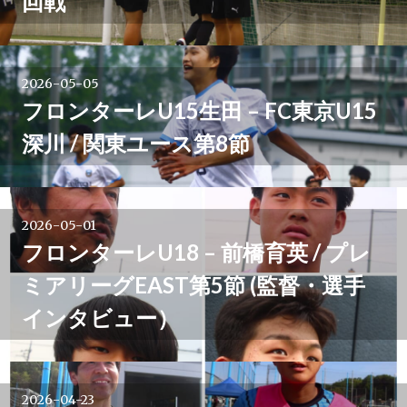
回戦
2026-05-05
フロンターレU15生田 – FC東京U15
深川 / 関東ユース第8節
2026-05-01
フロンターレU18 – 前橋育英 / プレ
ミアリーグEAST第5節 (監督・選手
インタビュー）
2026-04-23