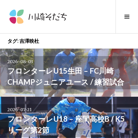
コ
ン
サ
テ
イ
ン
ド
ツ
バ
へ
タグ:
吉澤映杜
ー
ス
投
切
キ
り
2026-08-03
ッ
稿
替
フロンターレU15生田 – FC川崎
プ
え
CHAMPジュニアユース / 練習試合
ナ
ビ
2026-07-21
ゲ
フロンターレU18 – 座間高校B / K5
ー
リーグ第2節