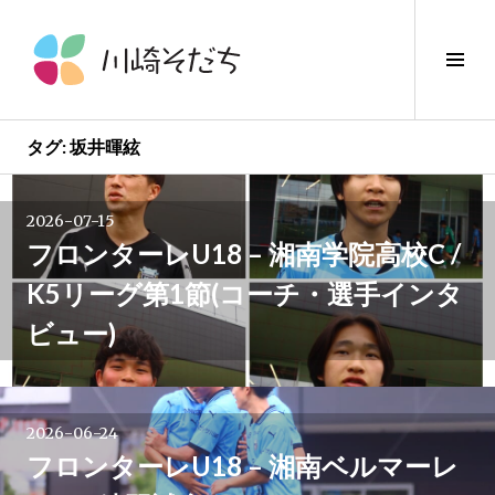
コ
ン
サ
テ
イ
ン
ド
ツ
バ
へ
タグ:
坂井暉絃
ー
ス
投
切
キ
り
2026-07-15
ッ
稿
替
フロンターレU18 – 湘南学院高校C /
プ
え
K5リーグ第1節(コーチ・選手インタ
ナ
ビュー)
ビ
ゲ
2026-06-24
ー
フロンターレU18 – 湘南ベルマーレ