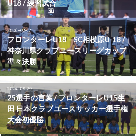
U18 / 練習試合
シ
ョ
2026-02-17
ン
フロンターレU18 – SC相模原U-18 /
神奈川県クラブユースリーグカップ
準々決勝
2024-08-29
25選手の言葉 / フロンターレU15生
田 日本クラブユースサッカー選手権
大会初優勝