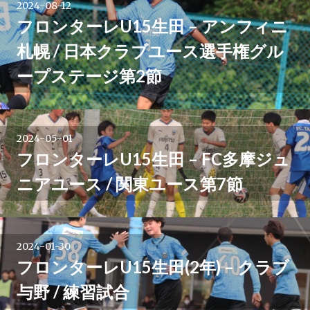
2024-08-12
フロンターレU15生田 – アンフィニ
札幌 / 日本クラブユース選手権グル
ープステージ第2節
2024-05-01
フロンターレU15生田 – FC多摩ジュ
ニアユース / 関東ユース第7節
2024-01-30
フロンターレU15生田(2年) – クラブ
与野 / 練習試合