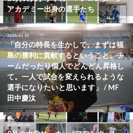
アカデミー出身の選手たち
2025-10-10
「自分の特長を生かして。まずは福
島の勝利に貢献するということ。チ
ームだったり個人でどんどん昇格し
て。一人で試合を変えられるような
選手になりたいと思います」 / MF
田中慶汰
2025-10-04