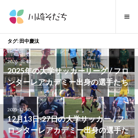
コ
ン
サ
テ
イ
ン
ド
ツ
バ
へ
タグ:
田中慶汰
ー
ス
投
切
キ
り
2026-01-12
ッ
稿
替
2025年の大学サッカーリーグ / フロ
プ
え
ンターレアカデミー出身の選手たち
ナ
ビ
2025-12-30
ゲ
12月13日-27日の大学サッカー / フ
ー
ロンターレアカデミー出身の選手た