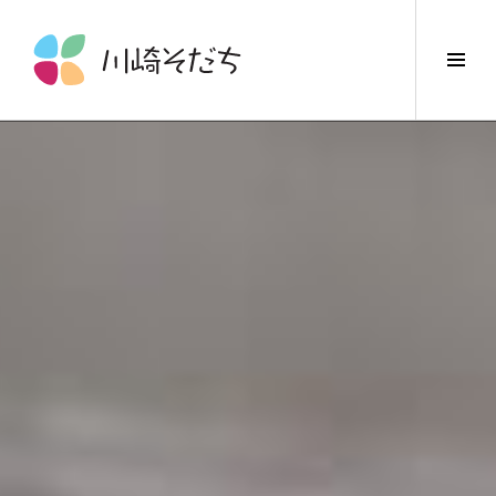
コ
ン
サ
テ
イ
ン
ド
ツ
バ
へ
ー
ス
切
キ
り
ッ
替
プ
え